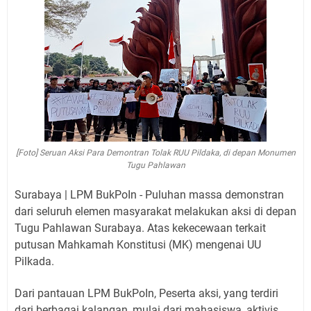
[Foto] Seruan Aksi Para Demontran Tolak RUU Pildaka, di depan Monumen
Tugu Pahlawan
Surabaya | LPM BukPoIn - Puluhan massa demonstran
dari seluruh elemen masyarakat melakukan aksi di depan
Tugu Pahlawan Surabaya. Atas kekecewaan terkait
putusan Mahkamah Konstitusi (MK) mengenai UU
Pilkada.
Dari pantauan LPM BukPoIn, Peserta aksi, yang terdiri
dari berbagai kalangan, mulai dari mahasiswa, aktivis,