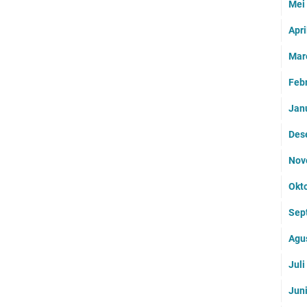
Mei
Apri
Mar
Feb
Jan
Des
Nov
Okt
Sep
Agu
Jul
Jun