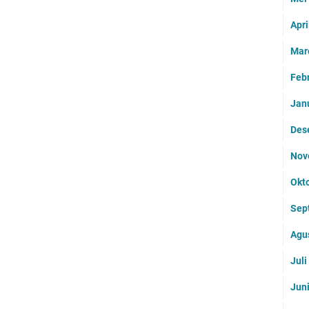
Apri
Mar
Feb
Jan
Des
Nov
Okt
Sep
Agu
Jul
Jun