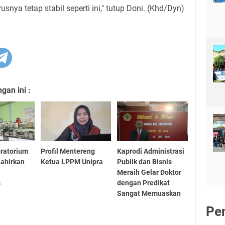
nya tetap stabil seperti ini," tutup Doni. (Khd/Dyn)
an ini :
ratorium
Profil Mentereng
Kaprodi Administrasi
Lahirkan
Ketua LPPM Unipra
Publik dan Bisnis
Meraih Gelar Doktor
s
dengan Predikat
Sangat Memuaskan
Pe