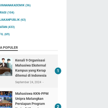
AYANANAKADEMIK
(36)
IRASI
(104)
IJAKANPUBLIK
(63)
IATAN
(433)
FIL
(69)
TA POPULER
Kenali 9 Organisasi
Mahasiwa Eksternal
Kampus yang Kerap
ditemui di Indonesia
September 24, 2024
Mahasiswa KKN-PPM
Unipra Matangkan
Persiapan Program