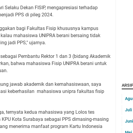
ri Selaku Dekan FISIP, mengapresiasi terhadap
enjadi PPS di pileg 2024.
ggakan bagi Fakultas Fisip khususnya kampus
 kalau mahasiswa UNIPRA berani bersaing tidak
g jadi PPS," ujarnya.
 sebagai Pembantu Rektor 1 dan 3 (bidang Akademik
an, bahwa mahasiswa Fisip UNIPRA berani untuk
uan.
gung jawab akademik dan kemahasiswaan, saya
ARSIP
si keberhasilan mahasiswa unipra fakultas fisip
Agu
Jul
ga, ternyata kedua mahasiswa yang Lolos tes
h KPU Kota Surabaya sebagai PPS dimasing-masing
Jun
ang menerima manfaat program Kartu Indonesia
Mei