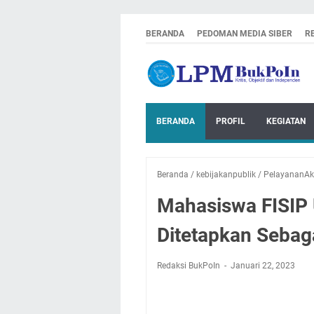
BERANDA
PEDOMAN MEDIA SIBER
R
BERANDA
PROFIL
KEGIATAN
Beranda
/
kebijakanpublik
/
PelayananA
Mahasiswa FISIP
Ditetapkan Sebag
Redaksi BukPoIn
Januari 22, 2023