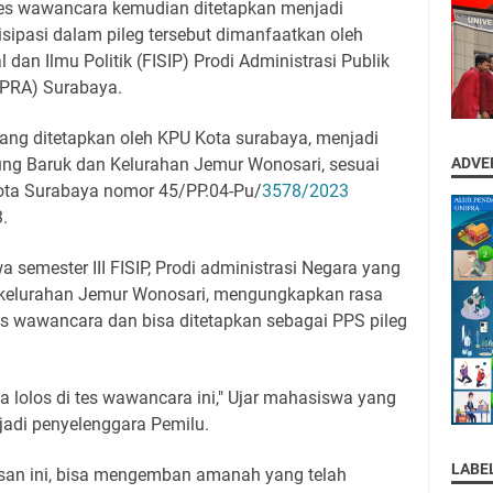
n tes wawancara kemudian ditetapkan menjadi
sipasi dalam pileg tersebut dimanfaatkan oleh
dan Ilmu Politik (FISIP) Prodi Administrasi Publik
IPRA) Surabaya.
yang ditetapkan oleh KPU Kota surabaya, menjadi
ng Baruk dan Kelurahan Jemur Wonosari, sesuai
ADVE
ota Surabaya nomor 45/PP.04-Pu/
3578/2023
.
semester III FISIP, Prodi administrasi Negara yang
 kelurahan Jemur Wonosari, mengungkapkan rasa
es wawancara dan bisa ditetapkan sebagai PPS pileg
a lolos di tes wawancara ini," Ujar mahasiswa yang
njadi penyelenggara Pemilu.
LABE
losan ini, bisa mengemban amanah yang telah