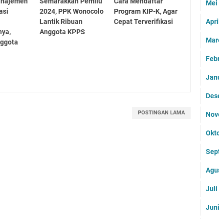
anajemen
Semarakkan Pemilu
Cara Mendaftar
Mei
asi
2024, PPK Wonocolo
Program KIP-K, Agar
Lantik Ribuan
Cepat Terverifikasi
Apri
nya,
Anggota KPPS
Mar
nggota
Feb
Jan
Des
POSTINGAN LAMA
Nov
Okt
Sep
Agu
Jul
Jun