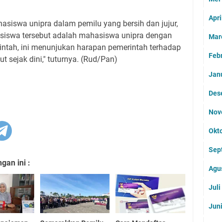
Apri
hasiswa unipra dalam pemilu yang bersih dan jujur,
siswa tersebut adalah mahasiswa unipra dengan
Mar
intah, ini menunjukan harapan pemerintah terhadap
Feb
t sejak dini," tuturnya. (Rud/Pan)
Jan
Des
Nov
Okt
Sep
an ini :
Agu
Jul
Jun