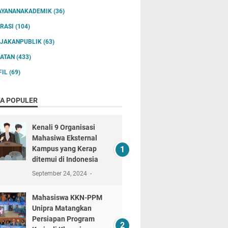
AYANANAKADEMIK
(36)
IRASI
(104)
IJAKANPUBLIK
(63)
IATAN
(433)
FIL
(69)
TA POPULER
Kenali 9 Organisasi
Mahasiwa Eksternal
Kampus yang Kerap
ditemui di Indonesia
September 24, 2024
Mahasiswa KKN-PPM
Unipra Matangkan
Persiapan Program