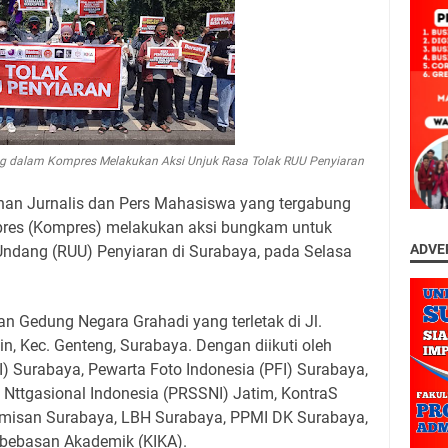
ng dalam Kompres Melakukan Aksi Unjuk Rasa Tolak RUU Penyiaran
han Jurnalis dan Pers Mahasiswa yang tergabung
pres (Kompres) melakukan aksi bungkam untuk
ADVE
ndang (RUU) Penyiaran di Surabaya, pada Selasa
an Gedung Negara Grahadi yang terletak di Jl.
n, Kec. Genteng, Surabaya. Dengan diikuti oleh
I) Surabaya, Pewarta Foto Indonesia (PFI) Surabaya,
 Nttgasional Indonesia (PRSSNI) Jatim, KontraS
amisan Surabaya, LBH Surabaya, PPMI DK Surabaya,
ebebasan Akademik (KIKA).