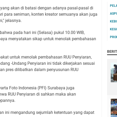
PEL
s yang akan di batasi dengan adanya pasal-pasal di
dari para seniman, konten kreator semuanya akan juga
ASP
i," jelasnya.
KEB
KEG
bahwa pada hari ini (Selasa) pukul 10.00 WIB,
PRO
rabaya menyatakan sikap untuk menolak pembahasan
BERI
a sepakat untuk menolak pembahasan RUU Penyiaran,
dang -Undang Penyiaran ini tidak dikerjakan sesuai
wan pres dilibatkan dalam penyusunan RUU
arta Foto Indonesia (PFI) Surabaya juga
hwa RUU Penyiaran di sahkan maka akan
epannya.
an ini mengandung sejumlah ketentuan yang dapat