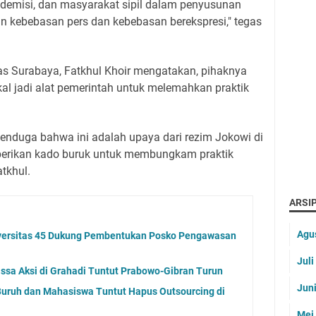
ademisi, dan masyarakat sipil dalam penyusunan
n kebebasan pers dan kebebasan berekspresi," tegas
tras Surabaya, Fatkhul Khoir mengatakan, pihaknya
al jadi alat pemerintah untuk melemahkan praktik
menduga bahwa ini adalah upaya dari rezim Jokowi di
berikan kado buruk untuk membungkam praktik
atkhul.
ARSIP
Agu
versitas 45 Dukung Pembentukan Posko Pengawasan
Jul
sa Aksi di Grahadi Tuntut Prabowo-Gibran Turun
Jun
Buruh dan Mahasiswa Tuntut Hapus Outsourcing di
Mei