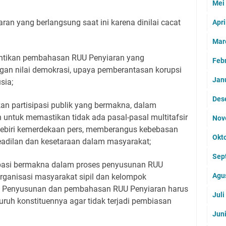
Mei
an yang berlangsung saat ini karena dinilai cacat
Apri
Mar
ntikan pembahasan RUU Penyiaran yang
Feb
gan nilai demokrasi, upaya pemberantasan korupsi
Jan
sia;
Des
an partisipasi publik yang bermakna, dalam
 untuk memastikan tidak ada pasal-pasal multitafsir
Nov
gebiri kemerdekaan pers, memberangus kebebasan
Okt
eadilan dan kesetaraan dalam masyarakat;
Sep
ipasi bermakna dalam proses penyusunan RUU
Agu
rganisasi masyarakat sipil dan kelompok
. Penyusunan dan pembahasan RUU Penyiaran harus
Jul
ruh konstituennya agar tidak terjadi pembiasan
Jun