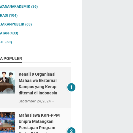
AYANANAKADEMIK
(36)
IRASI
(104)
IJAKANPUBLIK
(63)
IATAN
(433)
FIL
(69)
TA POPULER
Kenali 9 Organisasi
Mahasiwa Eksternal
Kampus yang Kerap
ditemui di Indonesia
September 24, 2024
Mahasiswa KKN-PPM
Unipra Matangkan
Persiapan Program