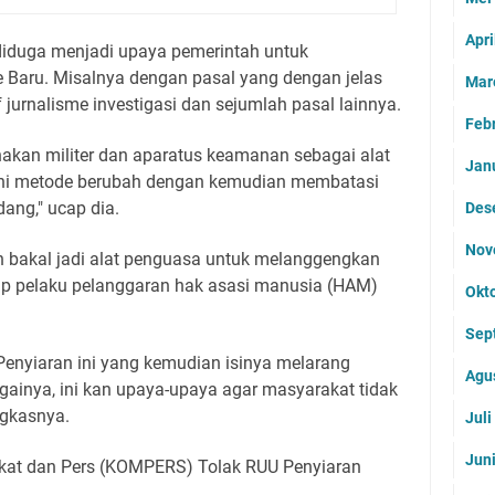
Apri
 diduga menjadi upaya pemerintah untuk
Baru. Misalnya dengan pasal yang dengan jelas
Mar
jurnalisme investigasi dan sejumlah pasal lainnya.
Feb
akan militer dan aparatus keamanan sebagai alat
Jan
ni metode berubah dengan kemudian membatasi
ang," ucap dia.
Des
Nov
 bakal jadi alat penguasa untuk melanggengkan
ap pelaku pelanggaran hak asasi manusia (HAM)
Okt
Sep
Penyiaran ini yang kemudian isinya melarang
Agu
againya, ini kan upaya-upaya agar masyarakat tidak
ngkasnya.
Jul
Jun
akat dan Pers (KOMPERS) Tolak RUU Penyiaran