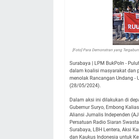
[Foto] Para Demonstran yang Tergabu
Surabaya | LPM BukPoIn - Pulu
dalam koalisi masyarakat dan 
menolak Rancangan Undang - U
(28/05/2024).
Dalam aksi ini dilakukan di dep
Gubernur Suryo, Embong Kaliasi
Aliansi Jurnalis Independen (AJ
Persatuan Radio Siaran Swasta
Surabaya, LBH Lentera, Aksi K
dan Kaukus Indonesia untuk K